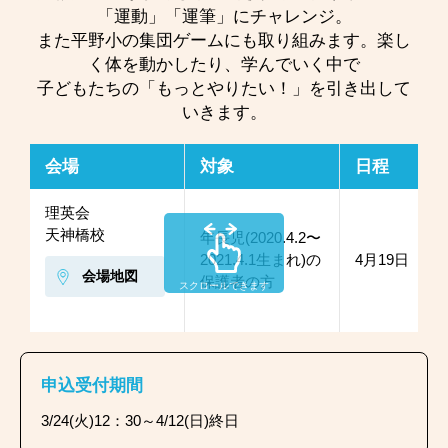
「運動」「運筆」にチャレンジ。
また平野小の集団ゲームにも取り組みます。楽し
く体を動かしたり、学んでいく中で
子どもたちの「もっとやりたい！」を引き出して
いきます。
会場
対象
日程
理英会
天神橋校
年長児(2020.4.2〜
2021.4.1生まれ)の
4月19日（日
会場地図
保護者の方
スクロールできます
申込受付期間
3/24(火)12：30～4/12(日)終日