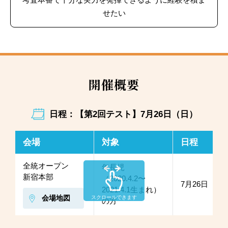
せたい
開催概要
日程：【第2回テスト】7月26日（日）
会場
対象
日程
全統オープン
年長児
新宿本部
（2020.4.2〜
7月26日（日
2021.4.1生まれ）
会場地図
スクロールできます
の方