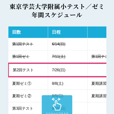
東京学芸大学附属小テスト／ゼミ
年間スケジュール
回数
日程
第1回テスト
6/14(日)
第1回ゼミ
7/11(土)
第1回テスト
第2回テスト
7/26(日)
夏期ゼミ①
8/8(土)
夏期講習
夏期ゼミ②
8/9(日)
夏期講習
第3回テスト
8/16(日)
スクロールできます