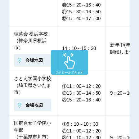
⑩15：20～16：40
⑪15：30～16：50
⑫15：40～17：00
理英会 横浜本校
（神奈川県横浜
新年中(年少)
市）
14：10～15：30
開催しません
会場地図
スクロールできます
さとえ学園小学校
（埼玉県さいたま
①11：00～12：20
市）
②13：30～14：50
9：20～10：2
③15：20～16：40
会場地図
国府台女子学院小
①9：10～10：30
学部
②11：00～12：20
（千葉県市川市）
③11：10～12：30
9：20～10：2