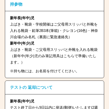
持参物
新年長(年中)児
上ばき・靴袋・学校開催はご父母用スリッパと外靴を
入れる靴袋・鉛筆2B3本(筆箱)・クレヨン(16色)・神奈
川会場のみ名札（裏面に緊急連絡先）
新年中(年少)児
上ばき・靴袋・ご父母用スリッパと外靴を入れる靴袋
（新年中(年少)児のみ筆記用具はこちらで準備いたし
ます。）
※持ち物には、お名前を付けてください。
テストの
返却について
新年長(年中)児
テスト終了日から9日以内に発送(郵便)いたします(2週