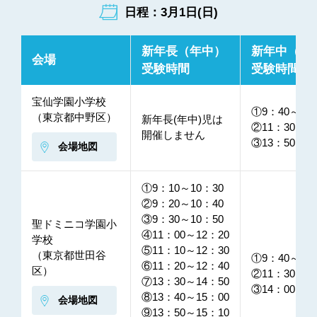
日程：3月1日(日)
新年長（年中）
新年中（年
会場
受験時間
受験時間
宝仙学園小学校
①9：40～10
（東京都中野区）
新年長(年中)児は
②11：30～12
開催しません
③13：50～14
会場地図
①9：10～10：30
②9：20～10：40
③9：30～10：50
聖ドミニコ学園小
④11：00～12：20
学校
⑤11：10～12：30
（東京都世田谷
①9：40～10
⑥11：20～12：40
区）
②11：30～12
⑦13：30～14：50
③14：00～15
⑧13：40～15：00
会場地図
⑨13：50～15：10